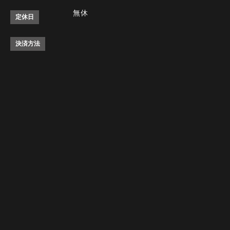
無休
定休日
決済方法
Instagram
Instagram
tap to call
tap to call
Reservation
Reservation