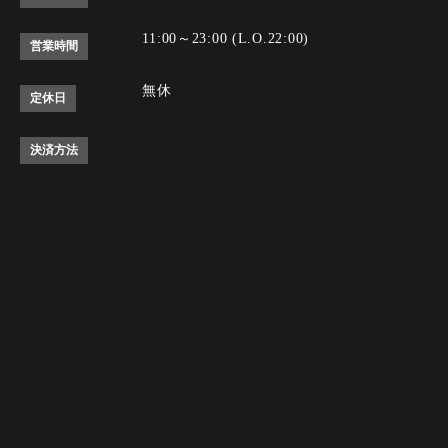
11:00～23:00 (L.O.22:00)
営業時間
無休
定休日
決済方法
Instagram
Instagram
tap to call
tap to call
Reservation
Reservation